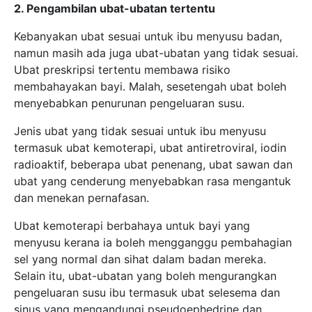
dan menekan pernafasan.
Ubat kemoterapi berbahaya untuk bayi yang
menyusu kerana ia boleh mengganggu pembahagian
sel yang normal dan sihat dalam badan mereka.
Selain itu, ubat-ubatan yang boleh mengurangkan
pengeluaran susu ibu termasuk ubat selesema dan
sinus yang mengandungi pseudoephedrine dan
beberapa kontraseptif hormon yang mengandungi
estrogen.
3. Menghidap penyakit berjangkit
Kebanyakan penyakit berjangkit boleh dirawat tanpa
menjejaskan penyusuan susu ibu secara eksklusif
atau membahayakan bayi. Walau bagaimanapun,
terdapat beberapa penyakit berjangkit, seperti HIV,
yang boleh menular kepada bayi melalui susu badan.