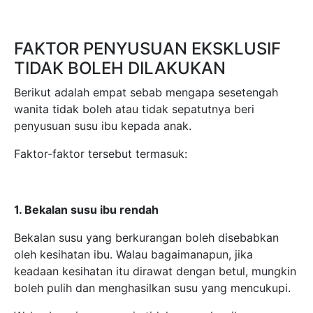
1. Bekalan susu ibu rendah
Bekalan susu yang berkurangan boleh disebabkan
oleh kesihatan ibu. Walau bagaimanapun, jika
keadaan kesihatan itu dirawat dengan betul, mungkin
boleh pulih dan menghasilkan susu yang mencukupi.
Walau bagaimanapun, ia tidak menyelesaikan
masalah kesihatan yang tidak berjaya dipulihkan
seperti:
Hipoplasia payudara: Tisu kelenjar untuk
menghasilkan susu pada payudara tidak
mencukupi.
Sindrom ovari polisistik (PCOS): PCOS berkaitan
dengan hormon.
Hipotiroidisme: Kelenjar tiroid kurang aktif lalu
fungsi badan menjadi perlahan.
Pernah menjalani pembedahan payudara: