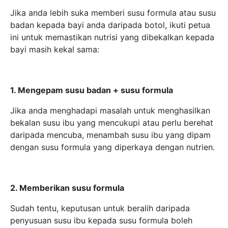
dengan susu formula yang diperkaya dengan nutrien.
2. Memberikan susu formula
Sudah tentu, keputusan untuk beralih daripada
penyusuan susu ibu kepada susu formula boleh
menjadi satu emosi, apatah lagi apabila anda
mungkin merasakan bahawa ikatan antara ibu dan
anak semakin berkurang.
Tetapi anda mesti faham bahawa ikatan kasih sayang
antara ibu dan anak adalah ikatan yang istimewa.
Tidak kira kaedah penyusuan, kasih sayang seorang
ibu dirasai kepada bayi tanpa mengira bagaimana
anda menyusukannya.