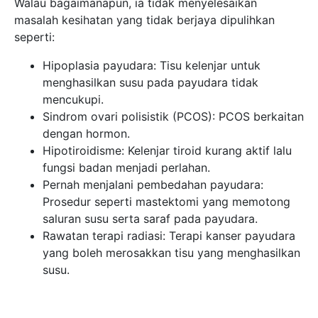
Prosedur seperti mastektomi yang memotong
saluran susu serta saraf pada payudara.
Rawatan terapi radiasi: Terapi kanser payudara
yang boleh merosakkan tisu yang menghasilkan
susu.
2. Pengambilan ubat-ubatan tertentu
Kebanyakan ubat sesuai untuk ibu menyusu badan,
namun masih ada juga ubat-ubatan yang tidak sesuai.
Ubat preskripsi tertentu membawa risiko
membahayakan bayi. Malah, sesetengah ubat boleh
menyebabkan penurunan pengeluaran susu.
Jenis ubat yang tidak sesuai untuk ibu menyusu
termasuk ubat kemoterapi, ubat antiretroviral, iodin
radioaktif, beberapa ubat penenang, ubat sawan dan
ubat yang cenderung menyebabkan rasa mengantuk