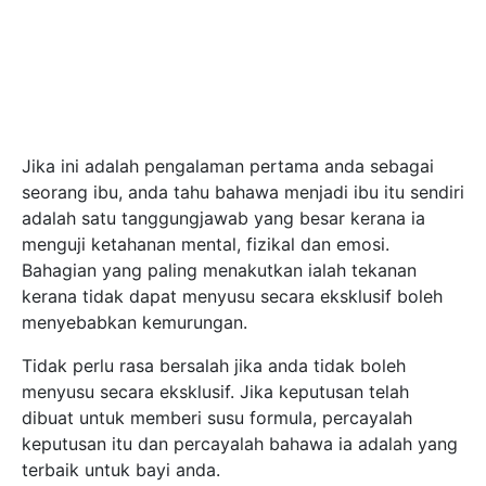
kerana tidak dapat menyusu secara eksklusif boleh
menyebabkan kemurungan.
Tidak perlu rasa bersalah jika anda tidak boleh
menyusu secara eksklusif. Jika keputusan telah
dibuat untuk memberi susu formula, percayalah
keputusan itu dan percayalah bahawa ia adalah yang
terbaik untuk bayi anda.
Jika anda lebih suka memberi susu formula atau susu
badan kepada bayi anda daripada botol, ikuti petua
ini untuk memastikan nutrisi yang dibekalkan kepada
bayi masih kekal sama:
1. Mengepam susu badan + susu formula
Jika anda menghadapi masalah untuk menghasilkan
bekalan susu ibu yang mencukupi atau perlu berehat
daripada mencuba, menambah susu ibu yang dipam