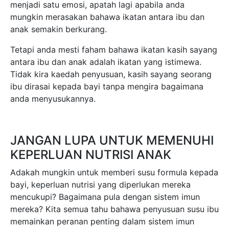
JANGAN LUPA UNTUK MEMENUHI
KEPERLUAN NUTRISI ANAK
Adakah mungkin untuk memberi susu formula kepada
bayi, keperluan nutrisi yang diperlukan mereka
mencukupi? Bagaimana pula dengan sistem imun
mereka? Kita semua tahu bahawa penyusuan susu ibu
memainkan peranan penting dalam sistem imun
badan bayi.
Jangan risau, ibu. Pada masa ini, terdapat pelbagai
susu formula yang terdapat di pasaran yang kaya
dengan khasiat dan dapat memenuhi keperluan
nutrisi anak. Walau bagaimanapun, perlu diingat
bahawa susu lembu tidak boleh diberikan kepada
anak di bawah umur satu tahun.
Sudah tentu penyusuan susu ibu adalah yang terbaik,
tetapi jika anda perlu memberi susu formula kepada
bayi anda, pastikan ia mengandungi nutrisi penting