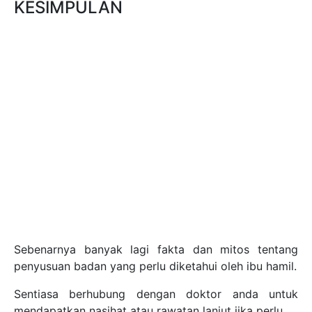
KESIMPULAN
Sebenarnya banyak lagi fakta dan mitos tentang
penyusuan badan yang perlu diketahui oleh ibu hamil.
Sentiasa berhubung dengan doktor anda untuk
mendapatkan nasihat atau rawatan lanjut jika perlu.
cc:
hellodoktor
FAHAMI SEBAB MENGAPA
IBU TIDAK DAPAT
MENYUSUKAN BAYI!
KETAHUI PUNCA IBU TIDAK