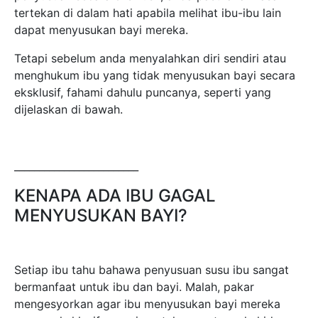
KENAPA ADA IBU GAGAL
MENYUSUKAN BAYI?
Setiap ibu tahu bahawa penyusuan susu ibu sangat
bermanfaat untuk ibu dan bayi. Malah, pakar
mengesyorkan agar ibu menyusukan bayi mereka
secara eksklusif sepanjang tahun pertama kehidupan.
Malangnya, tidak semua wanita boleh melakukan
penyusuan. Ini mungkin disebabkan oleh kekurangan
bekalan susu ibu. Salah satu sebab yang paling biasa
ialah masalah kesihatan atau ubat yang
menyebabkan penyusuan susu ibu secara eksklusif
tidak selamat dilakukan.
Walau bagaimanapun, sesetengah ibu memutuskan
untuk mencuba yang terbaik untuk memberi susu
badan kepada anak mereka melalui botol susu atau