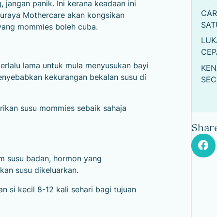
jangan panik. Ini kerana keadaan ini
CAR
 Suraya Mothercare akan kongsikan
SAT
yang mommies boleh cuba.
LUK
CEP
 terlalu lama untuk mula menyusukan bayi
KEN
enyebabkan kekurangan bekalan susu di
SEC
rikan susu mommies sebaik sahaja
Share
m susu badan, hormon yang
an susu dikeluarkan.
i kecil 8-12 kali sehari bagi tujuan