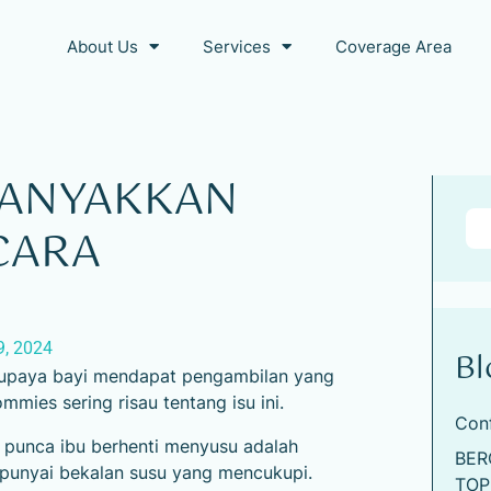
About Us
Services
Coverage Area
BANYAKKAN
CARA
9, 2024
Bl
supaya bayi mendapat pengambilan yang
ies sering risau tentang isu ini.
Con
punca ibu berhenti menyusu adalah
BER
unyai bekalan susu yang mencukupi.
TOP