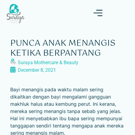
PUNCA ANAK MENANGIS
KETIKA BERPANTANG
Suraya Mothercare & Beauty
December 8, 2021
Bayi menangis pada waktu malam sering
dikaitkan dengan bayi mengalami gangguan
makhluk halus atau kembung perut. Ini kerana,
mereka sering menangis tanpa sebab yang jelas.
Hal ini menyebabkan ibu bapa sering mempunyai
tanggapan sendiri tentang mengapa anak mereka
sering menangis malam.