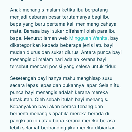
Anak menangis malam ketika ibu berpatang
menjadi cabaran besar terutamanya bagi ibu
bapa yang baru pertama kali menimang cahaya
mata. Bahasa bayi sukar difahami oleh para ibu
bapa. Menurut laman web
Mingguan Wanita
, bayi
dikategorikan kepada beberapa jenis iatu bayi
mudah diurus dan sukar diurus. Antara punca bayi
menangis di malam hari adalah kerana bayi
tersebut mencari posisi yang selesa untuk tidur.
Sesetengah bayi hanya mahu menghisap susu
secara lepas lepas dan bukannya lapar. Selain itu,
punca bayi menangis adalah kerana mereka
ketakutan. Oleh sebab itulah bayi menangis.
Kebanyakan bayi akan berasa tenang dan
berhenti menangis apabila mereka berada di
pangkuan ibu atau bapa kerana mereka berasa
lebih selamat berbanding jika mereka dibiarkan