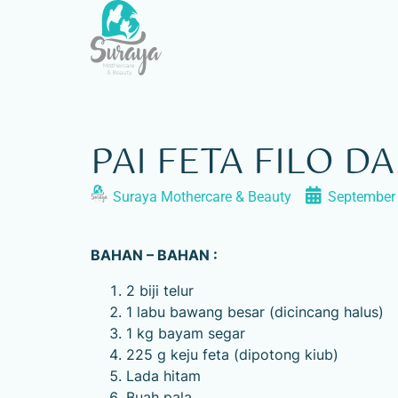
PAI FETA FILO D
Suraya Mothercare & Beauty
September 
BAHAN – BAHAN :
2 biji telur
1 labu bawang besar (dicincang halus)
1 kg bayam segar
225 g keju feta (dipotong kiub)
Lada hitam
Buah pala