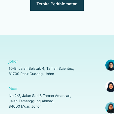
Teroka Perkhidmatan
Perkhidmatan Merangkumi Kesemua
Johor
Kawasan
Kecuali
Tanjung Karang,
10-B, Jalan Belatuk 4, Taman Scientex,
Sungai Besar, Sabak Bernam & Hulu
81700 Pasir Gudang, Johor
Selangor
Kos Tambahan Pengangkutan
Muar
No 2-2, Jalan Sari 3 Taman Amansari,
Dengkil
Sepang
Jalan Temenggung Ahmad,
Kuala Selangor
Kuala Langat
84000 Muar, Johor
Hulu Langat