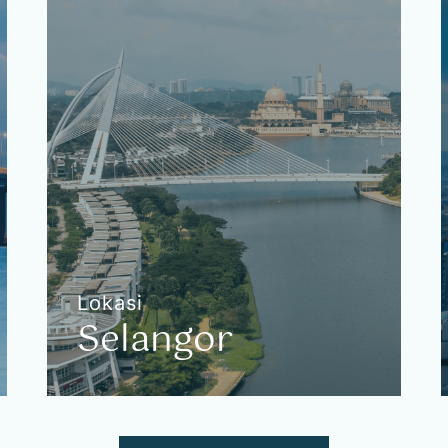
Hanya
meliputi kawasan Kuantan
Lokasi
Selangor
Selangor