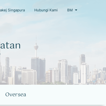
akej Singapura
Hubungi Kami
BM
atan
a
Oversea