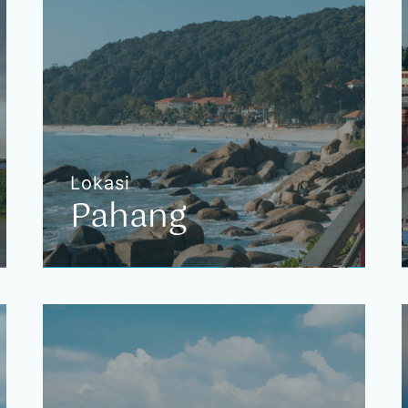
Tiada Kos Tambahan
Kota Setar
Jitra
Selatan Kedah
Kos Tambahan
Pengangkutan
Changlun
Lokasi
Kubang Pasu
Pahang
Pahang