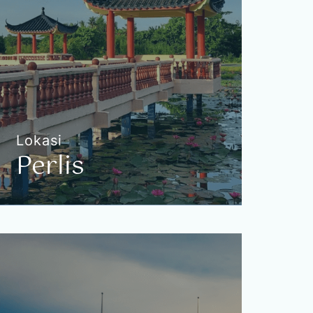
Perkhidmatan terhad kepada lokasi ini
sahaja
Sungai Udang
Jasin
Bandar Melaka
Lokasi
Perlis
Perlis