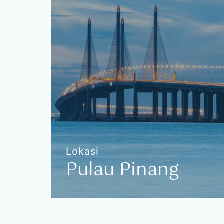
Tiada Kos Tambahan
Seremban
Kos Tambahan
Pengangkutan
Nilai
Lokasi
Pulau Pinang
Pulau Pinang