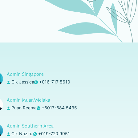
Tiada Kos Tambahan
Admin Singapore
Kuala Lumpur
Cik Jessica
+016-717 5610
Putrajaya
Cyberjaya
Admin Muar/Melaka
Puan Reema
+6017-684 5435
Admin Southern Area
Cik Nazirul
+019-720 9951