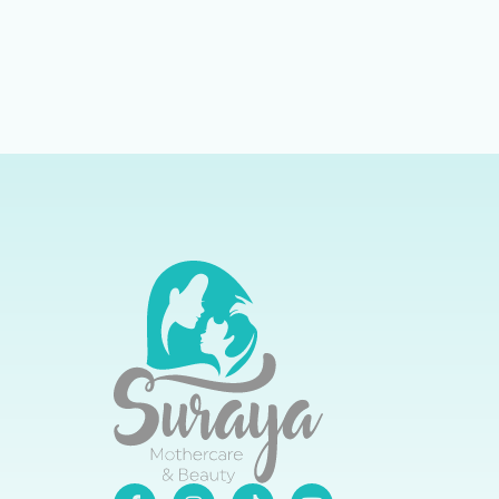
Perkhidmatan Merangkumi Kesemua
Kawasan
Kecuali
Balik Pulau
Kos Tambahan
Pengangkutan
Pulau Area