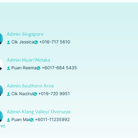
Admin Singapore
Cik Jessica
+016-717 5610
Admin Muar/Melaka
Puan Reema
+6017-684 5435
Admin Southern Area
Cik Nazirul
+019-720 9951
Admin Klang Valley/ Overseas
Puan Mai
+6011-11235992
ved.