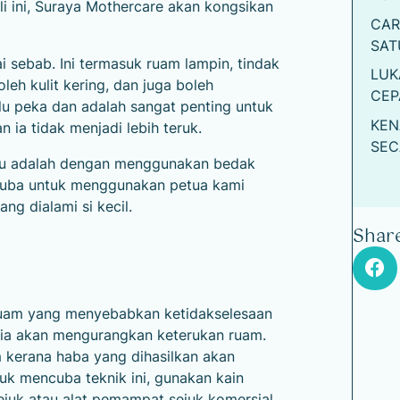
i ini, Suraya Mothercare akan kongsikan
CAR
SAT
i sebab. Ini termasuk ruam lampin, tindak
LUK
eh kulit kering, dan juga boleh
CEP
rlu peka dan adalah sangat penting untuk
KEN
ia tidak menjadi lebih teruk.
SEC
ibu adalah dengan menggunakan bedak
h cuba untuk menggunakan petua kami
g dialami si kecil.
Share
ruam yang menyebabkan ketidakselesaan
, ia akan mengurangkan keterukan ruam.
 kerana haba yang dihasilkan akan
k mencuba teknik ini, gunakan kain
ejuk atau alat pemampat sejuk komersial.