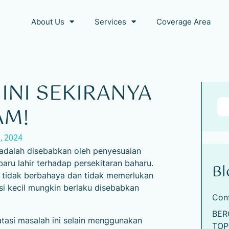
About Us
Services
Coverage Area
INI SEKIRANYA
AM!
, 2024
 adalah disebabkan oleh penyesuaian
baru lahir terhadap persekitaran baharu.
Bl
rta tidak berbahaya dan tidak memerlukan
i kecil mungkin berlaku disebabkan
Con
BER
atasi masalah ini selain menggunakan
TOP