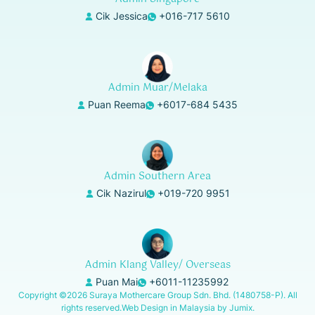
Cik Jessica
+016-717 5610
Admin Muar/Melaka
Puan Reema
+6017-684 5435
Admin Southern Area
Cik Nazirul
+019-720 9951
Admin Klang Valley/ Overseas
Puan Mai
+6011-11235992
Copyright
©
2026 Suraya Mothercare Group Sdn. Bhd. (1480758-P). All
rights reserved.
Web Design in Malaysia by Jumix.